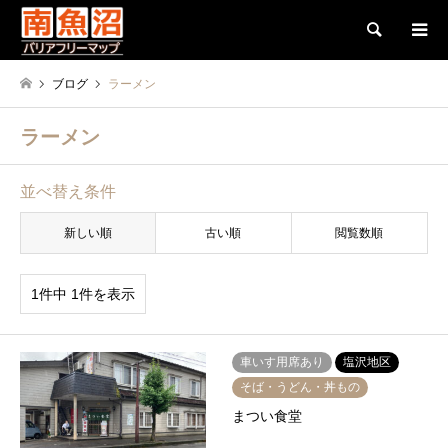
検索
ブログ
ラーメン
ラーメン
並べ替え条件
新しい順
古い順
閲覧数順
1件中 1件を表示
車いす用席あり
塩沢地区
そば・うどん・丼もの
まつい食堂